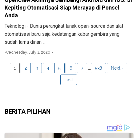
Kepiting Otomatisasi Siap Merayap di Ponsel
Anda
Teknologi - Dunia perangkat lunak open-source dan alat
otomatisasi baru saja kedatangan kabar gembira yang
sudah lama dinan…
Wednesday, July 1, 2026
...
1
2
3
4
5
6
7
538
Next ›
Last
BERITA PILIHAN