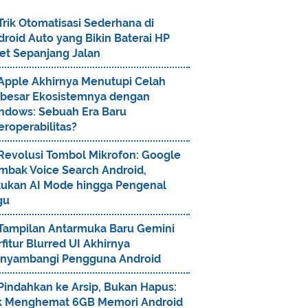
Trik Otomatisasi Sederhana di
roid Auto yang Bikin Baterai HP
et Sepanjang Jalan
Apple Akhirnya Menutupi Celah
rbesar Ekosistemnya dengan
ndows: Sebuah Era Baru
eroperabilitas?
Revolusi Tombol Mikrofon: Google
mbak Voice Search Android,
tukan AI Mode hingga Pengenal
gu
Tampilan Antarmuka Baru Gemini
fitur Blurred UI Akhirnya
nyambangi Pengguna Android
Pindahkan ke Arsip, Bukan Hapus:
ik Menghemat 6GB Memori Android