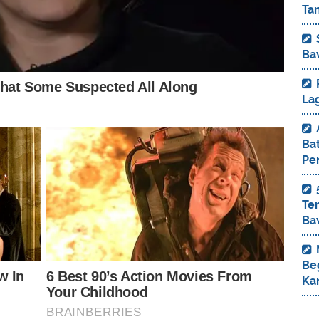
Ta
Ba
La
Bat
Pe
Te
Ba
Be
Ka