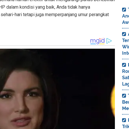
P dalam kondisi yang baik, Anda tidak hanya
ehari-hari tetapi juga memperpanjang umur perangkat
And
Aw
Te
Wi
Int
Ro
Sa
La
Ber
Me
Tr