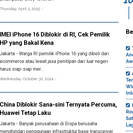
Thursday, April 3, 2025
Be
IMEI iPhone 16 Diblokir di RI, Cek Pemilik
HP yang Bakal Kena
Jakarta - Warga RI pemilik iPhone 16 yang dibeli dari
And
ecommerce atau lewat jasa penitipan dari luar negeri
Aw
harus siap-siap mer…
Wednesday, October 30, 2024
Te
Wi
Int
China Diblokir Sana-sini Ternyata Percuma,
Ro
Huawei Tetap Laku
Sa
Jakarta - Banyak perusahaan di Eropa berusaha
La
menghindari penggunaan infrastruktur base transceiver