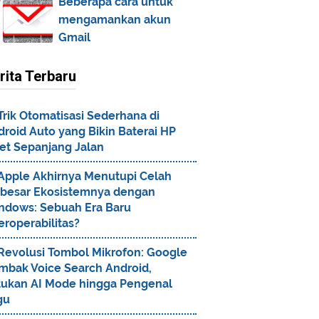
Beberapa cara untuk
mengamankan akun
Gmail
rita Terbaru
Trik Otomatisasi Sederhana di
roid Auto yang Bikin Baterai HP
et Sepanjang Jalan
Apple Akhirnya Menutupi Celah
rbesar Ekosistemnya dengan
ndows: Sebuah Era Baru
eroperabilitas?
Revolusi Tombol Mikrofon: Google
mbak Voice Search Android,
tukan AI Mode hingga Pengenal
gu