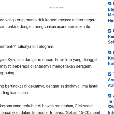
Ba
Me
en yang kerap mengkritik kepemimpinan militer negara
Hi
kan tentara dengan mengizinkan acara semacam itu
Ra
Set
berhenti?" tulisnya di Telegram.
Ke
gara Kyiv, jauh dari garis depan. Foto-foto yang diunggah
Ke
n mayat, beberapa di antaranya mengenakan seragam,
ng-puing.
And
Aw
g bertingkat di dekatnya, dengan setidaknya lima lantai
nding luar hancur.
Te
orban yang terkubur di bawah reruntuhan, Oleksandr
Wi
Int
, mengatakan dalam komentar televisi, "Setiap 15-20 menit