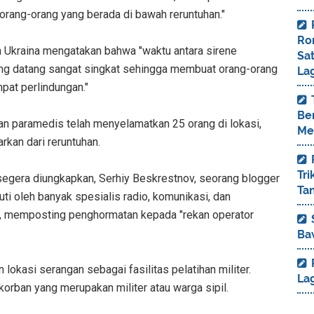
orang-orang yang berada di bawah reruntuhan."
Ro
n Ukraina mengatakan bahwa "waktu antara sirene
Sa
ang datang sangat singkat sehingga membuat orang-orang
La
pat perlindungan."
Ber
an paramedis telah menyelamatkan 25 orang di lokasi,
Me
rkan dari reruntuhan.
Tr
segera diungkapkan, Serhiy Beskrestnov, seorang blogger
Ta
uti oleh banyak spesialis radio, komunikasi, dan
na, memposting penghormatan kepada "rekan operator
Ba
okasi serangan sebagai fasilitas pelatihan militer.
La
korban yang merupakan militer atau warga sipil.