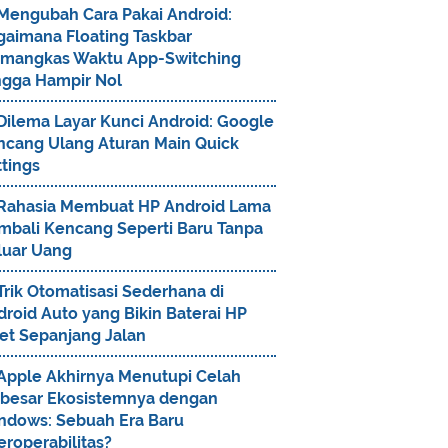
Mengubah Cara Pakai Android:
gaimana Floating Taskbar
mangkas Waktu App-Switching
ngga Hampir Nol
Dilema Layar Kunci Android: Google
ncang Ulang Aturan Main Quick
tings
Rahasia Membuat HP Android Lama
mbali Kencang Seperti Baru Tanpa
luar Uang
Trik Otomatisasi Sederhana di
roid Auto yang Bikin Baterai HP
et Sepanjang Jalan
Apple Akhirnya Menutupi Celah
rbesar Ekosistemnya dengan
ndows: Sebuah Era Baru
eroperabilitas?